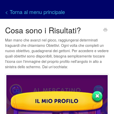
< Torna al menu principale
Cosa sono i Risultati?
Man mano che avanzi nel gioco, raggiungerai determinati
traguardi che chiamiamo Obiettivi. Ogni volta che completi un
nuovo obiettivo, guadagnerai dei gettoni. Per accedere e vedere
quali obiettivi sono disponibili, bisogna semplicemente toccare
l'icona con l'immagine del proprio profilo nell'angolo in alto a
sinistra dello schermo. Dai un'occhiata: